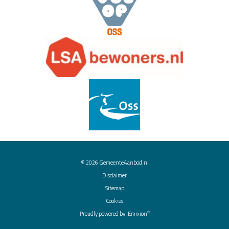
© 2026
GemeenteAanbod.nl
Disclaimer
Sitemap
Cookies
®
Proudly powered by:
Emixion