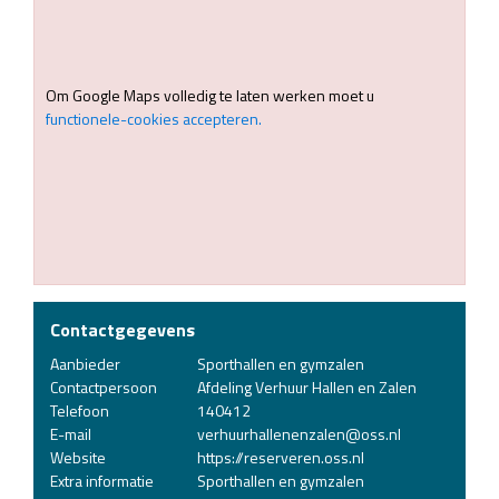
Om Google Maps volledig te laten werken moet u
functionele-cookies accepteren.
Contactgegevens
Aanbieder
Sporthallen en gymzalen
Contactpersoon
Afdeling Verhuur Hallen en Zalen
Telefoon
140412
E-mail
verhuurhallenenzalen@oss.nl
Website
https://reserveren.oss.nl
Extra informatie
Sporthallen en gymzalen