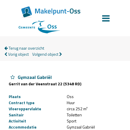
Terug naar overzicht
Vorig object
Volgend object
Gymzaal Gabriël
Gerrit van der Veenstraat 22 (5348 RD)
Plaats
Oss
Contract type
Huur
Vloeroppervlakte
circa 252 m²
Sanitair
Toiletten
Activiteit
Sport
Accommodatie
Gymzaal Gabriël