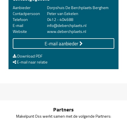
Aanbieder
Dorpshuis De Berchplaets Berghem
Contactpersoon
Peter van Eekelen
Telefoon
0412 - 404688
E-mail
info@deberchplaets.nl
Website
www.deberchplaets.nl
E-mail aanbieder
Download PDF
E-mail naar relatie
Partners
Makelpunt Oss werkt samen met de volgende Partners: