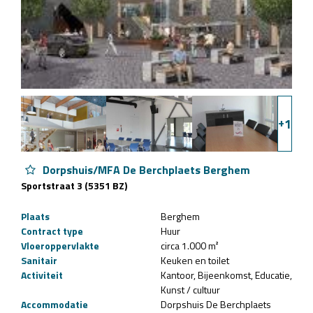
+
1
Dorpshuis/MFA De Berchplaets Berghem
Sportstraat 3 (5351 BZ)
Plaats
Berghem
Contract type
Huur
Vloeroppervlakte
circa 1.000 m²
Sanitair
Keuken en toilet
Activiteit
Kantoor
Bijeenkomst
Educatie
Kunst / cultuur
Accommodatie
Dorpshuis De Berchplaets