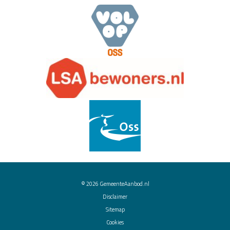
© 2026
GemeenteAanbod.nl
Disclaimer
Sitemap
Cookies