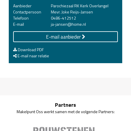
Aanbieder
Parochiezaal RK Kerk Overlangel
Contactpersoon
Mevr. Joke Reijs-Jansen
Telefoon
0486-412512
E-mail
ja-jansen@home.nl
E-mail aanbieder
Download PDF
E-mail naar relatie
Partners
Makelpunt Oss werkt samen met de volgende Partners: