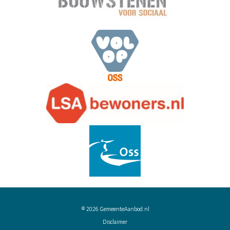
© 2026
GemeenteAanbod.nl
Disclaimer