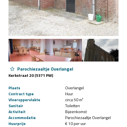
Parochiezaaltje Overlangel
Kerkstraat 20 (5371 PW)
Plaats
Overlangel
Contract type
Huur
Vloeroppervlakte
circa 50 m²
Sanitair
Toiletten
Activiteit
Bijeenkomst
Accommodatie
Parochiezaaltje Overlangel
Huurprijs
€ 10 per uur