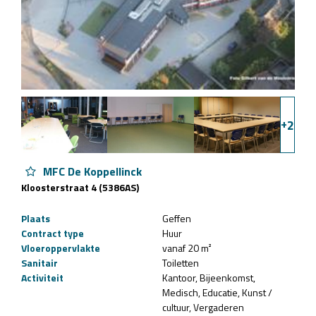
+
2
MFC De Koppellinck
Kloosterstraat 4 (5386AS)
Plaats
Geffen
Contract type
Huur
Vloeroppervlakte
vanaf 20 m²
Sanitair
Toiletten
Activiteit
Kantoor
Bijeenkomst
Medisch
Educatie
Kunst /
cultuur
Vergaderen