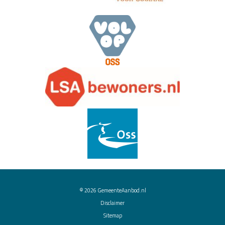
© 2026
GemeenteAanbod.nl
Disclaimer
Sitemap