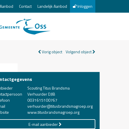
Aanbod
Contact
Landelijk Aanbod
Inloggen
Vorig object
Volgend object
ntactgegevens
nbieder
Scouting Titus Brandsma
ntactpersoon
Verhuurder DJIB
lefoon
0031615100767
ail
verhuurder@titusbrandsmagroep.org
bsite
www.titusbrandsmagroep.org
E-mail aanbieder