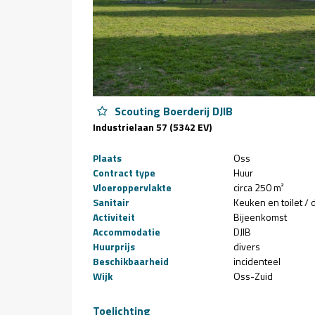
Scouting Boerderij DJIB
Industrielaan 57 (5342 EV)
Plaats
Oss
Contract type
Huur
Vloeroppervlakte
circa 250 m²
Sanitair
Keuken en toilet /
Activiteit
Bijeenkomst
Accommodatie
DJIB
Huurprijs
divers
Beschikbaarheid
incidenteel
Wijk
Oss-Zuid
Toelichting