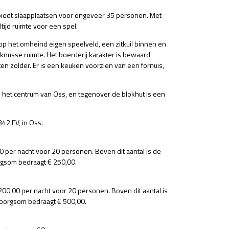
 biedt slaapplaatsen voor ongeveer 35 personen. Met
tijd ruimte voor een spel.
op het omheind eigen speelveld, een zitkuil binnen en
 knusse ruimte. Het boerderij karakter is bewaard
en zolder. Er is een keuken voorzien van een fornuis,
n het centrum van Oss, en tegenover de blokhut is een
342 EV, in Oss.
 per nacht voor 20 personen. Boven dit aantal is de
orgsom bedraagt € 250,00.
200,00 per nacht voor 20 personen. Boven dit aantal is
arborgsom bedraagt € 500,00.