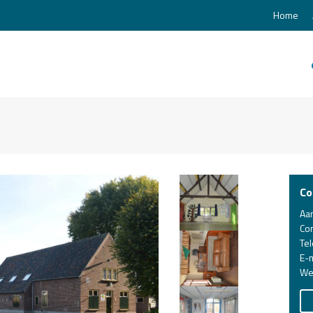
Home
Co
Aa
Co
Te
E-m
We