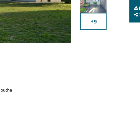
E
+
9
 douche