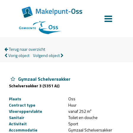
Terug naar overzicht
Vorig object
Volgend object
Gymzaal Schelversakker
Schelversakker 3 (5351 AJ)
Plaats
Oss
Contract type
Huur
Vloeroppervlakte
vanaf 252 m²
Sanitair
Toilet en douche
Activiteit
Sport
Accommodatie
Gymzaal Schelversakker