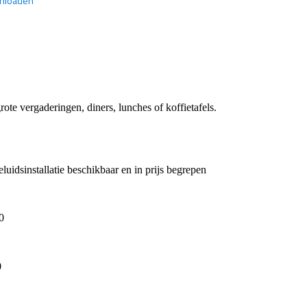
wnloaden
grote vergaderingen, diners, lunches of koffietafels.
luidsinstallatie beschikbaar en in prijs begrepen
0
0