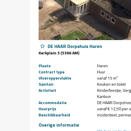
DE HAAR Dorpshuis Haren
Kerkplein 3 (5366 AM)
Plaats
Haren
Contract type
Huur
Vloeroppervlakte
vanaf 15 m²
Sanitair
Keuken en toilet
Activiteit
Kinderfeestje
Ver
Kantoor
Accommodatie
DE HAAR Dorpshui
Huurprijs
vanaf € 12,50 per u
Beschikbaarheid
incidenteel
perma
Overige informatie