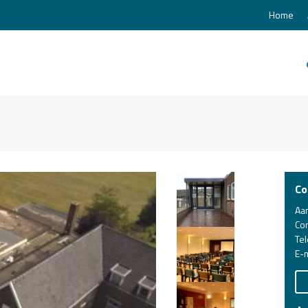
Home
Co
Aa
Co
Te
E-m