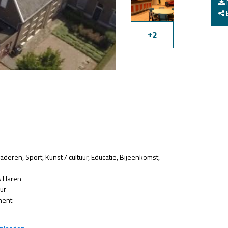
E
+
2
gaderen
Sport
Kunst / cultuur
Educatie
Bijeenkomst
s Haren
ur
nent