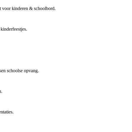
t voor kinderen & schoolbord.
kinderfeestjes.
ssen schoolse opvang.
n.
taties.