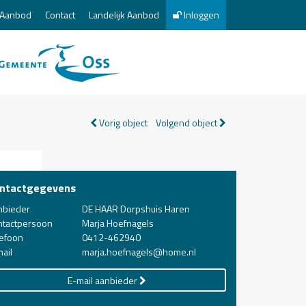
Aanbod
Contact
Landelijk Aanbod
Inloggen
Vorig object
Volgend object
ntactgegevens
nbieder
DE HAAR Dorpshuis Haren
ntactpersoon
Marja Hoefnagels
lefoon
0412-462940
ail
marja.hoefnagels@home.nl
E-mail aanbieder