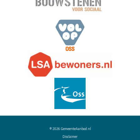
© 2026
GemeenteAanbod.nl
Disclaimer