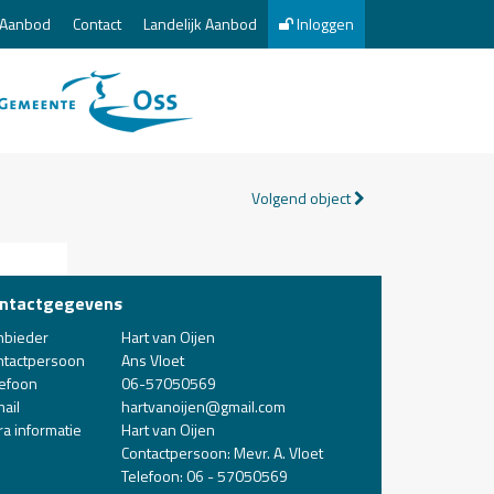
Aanbod
Contact
Landelijk Aanbod
Inloggen
Volgend object
ntactgegevens
nbieder
Hart van Oijen
ntactpersoon
Ans Vloet
lefoon
06-57050569
ail
hartvanoijen@gmail.com
ra informatie
Hart van Oijen
Contactpersoon: Mevr. A. Vloet
Telefoon: 06 - 57050569