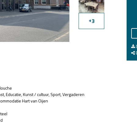
+
3
E
 douche
st
Educatie
Kunst / cultuur
Sport
Vergaderen
ccommodatie Hart van Oijen
teel
rd