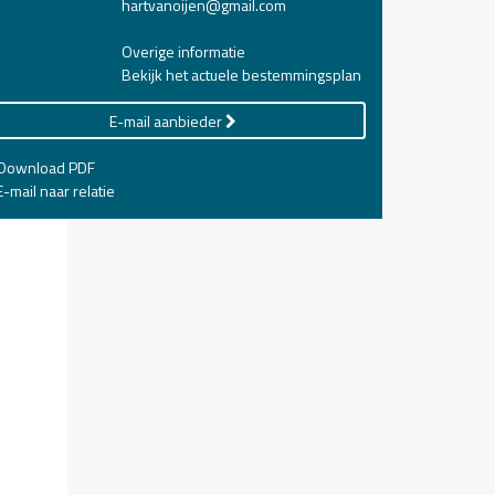
hartvanoijen@gmail.com
Overige informatie
Bekijk het actuele bestemmingsplan
E-mail aanbieder
Download PDF
-mail naar relatie