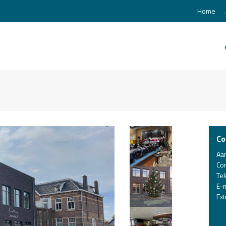
Home
Co
Aa
Co
Te
E-m
Ext