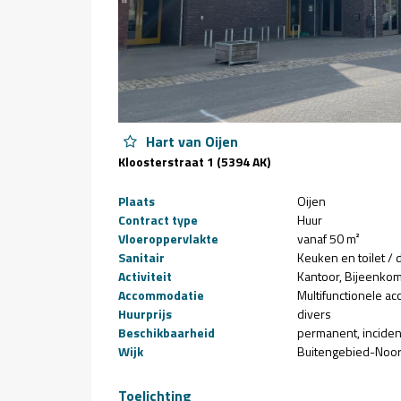
Hart van Oijen
Kloosterstraat 1 (5394 AK)
Plaats
Oijen
Contract type
Huur
Vloeroppervlakte
vanaf 50 m²
Sanitair
Keuken en toilet /
Activiteit
Kantoor
Bijeenkom
Accommodatie
Multifunctionele a
Huurprijs
divers
Beschikbaarheid
permanent
inciden
Wijk
Buitengebied-Noo
Toelichting